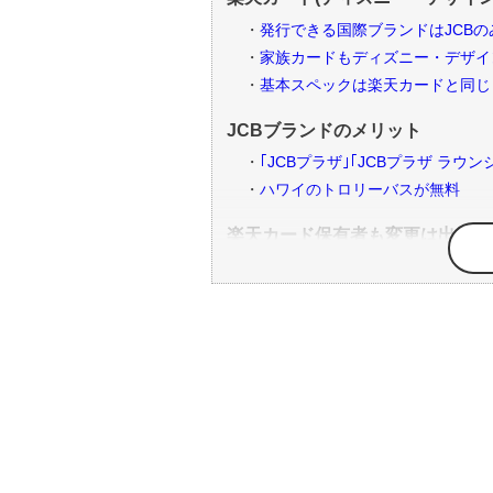
発行できる国際ブランドはJCBの
家族カードもディズニー・デザイ
基本スペックは楽天カードと同じ
JCBブランドのメリット
｢JCBプラザ｣｢JCBプラザ ラウ
ハワイのトロリーバスが無料
楽天カード保有者も変更は出来る
デザイン変更の方法
デザイン変更の注意点
クレジットカード番号が変わる
楽天Edyの番号が変わる
再審査になる
発行までに日数がかかる
新規入会ポイントはもらえない