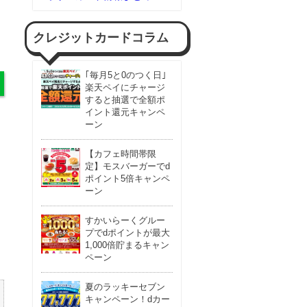
クレジットカードコラム
｢毎月5と0のつく日｣
楽天ペイにチャージ
すると抽選で全額ポ
イント還元キャンペ
ーン
【カフェ時間帯限
定】モスバーガーでd
ポイント5倍キャンペ
ーン
すかいらーくグルー
プでdポイントが最大
1,000倍貯まるキャン
ペーン
夏のラッキーセブン
キャンペーン！dカー