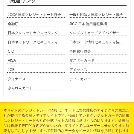
関連リンク
JCCA 日本クレジットカード協会
一般社団法人日本クレジット協会
金融庁
JICC 日本信用情報機構
日本クレジットカウンセリング協会
クレジットカードアドバイザー協会
日本ネットワークセキュリティ協会
日本カード情報セキュリティ協議会
CIC
全国銀行協会
VISA
マスターカード
JCB
アメックス
ダイナース
ディスカバー
ぎんれんカード
本サイトのクレジットカード情報は、
ネット広告代理店のアイテクサス株式会
社
が提供する金融メディアサイトです。掲載しているクレジットカードの情報
はクレジットカード会社の公式サイトの情報に基づくものになります。金融商
品は複雑で専門的な内容が多いため、本サイトではユーザーに分かりやすく解
説をしておりますが、すべて客観的なデータをベースに情報を掲載しておりま