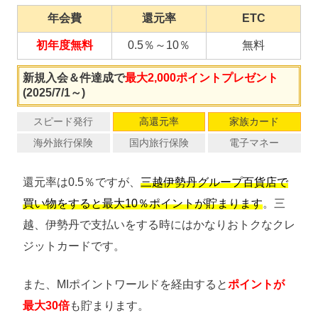
年会費
還元率
ETC
初年度無料
0.5％～10％
無料
新規入会＆件達成で
最大2,000ポイントプレゼント
(2025/7/1～)
スピード発行
高還元率
家族カード
海外旅行保険
国内旅行保険
電子マネー
還元率は0.5％ですが、
三越伊勢丹グループ百貨店で
買い物をすると最大10％ポイントが貯まります
。三
越、伊勢丹で支払いをする時にはかなりおトクなクレ
ジットカードです。
また、MIポイントワールドを経由すると
ポイントが
最大30倍
も貯まります。