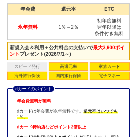
年会費
還元率
ETC
初年度無料
永年無料
1％～2％
翌年以降は
条件付き無料
新規入会＆利用＋公共料金の支払いで
最大3,900ポイ
ント
プレゼント(2026/7/1～)
スピード発行
高還元率
家族カード
海外旅行保険
国内旅行保険
電子マネー
dカードのポイント
年会費無料が無料
dカードは年会費が永年無料です。
還元率はいつでも
1％。
dカード特約店などポイント2倍以上