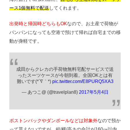
ース1個無料で配送
してくれます。
出発時と帰国時どちらもOK
なので、お土産で荷物が
パンパンになっても空港で預けて帰れば自宅までの移
動が身軽です。
成田からクレカの手荷物無料宅配サービスで送
ったスーツケースが今朝到着。全国OKとは有
難いです(*´∇｀*)
pic.twitter.com/E8PURQ5XA3
— あつこ@ (@travelplan8)
2017年5月4日
ボストンバックやダンボールなどは対象外
なので預か
って貰えないですが、縦/横/高さの合計が160㎝以内