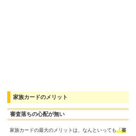
ホテル・その他特典
対象ホテル2連泊以上の予約で優待特典
ゴールド・ワインクラブ
高台寺塔頭「圓徳院」の観光ラウンジが無料
旅行傷害保険
海外旅行傷害保険
国内旅行傷害保険
プロテクション・サービス
家族カードのデメリット
使えないサービスがある
家族カードのメリット
まとめ
空港を利用するならお得に使える
審査落ちの心配が無い
アメックスの関連記事と最新コラム
家族カードの最大のメリットは、なんといっても
「審