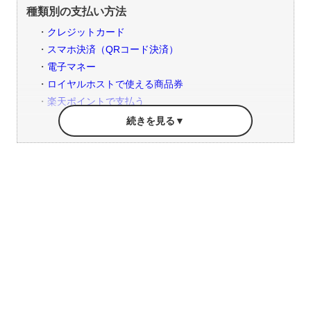
種類別の支払い方法
クレジットカード
スマホ決済（QRコード決済）
電子マネー
ロイヤルホストで使える商品券
楽天ポイントで支払う
モバイルオーダー
ロイヤルホストでお得になる支払い方法
JALカードでマイルが2倍貯まる
楽天カード×楽天ペイで還元率2％
まとめ
陸マイラーに嬉しいJAL特約店