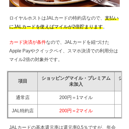
ロイヤルホストはJALカードの特約店なので、
支払い
にJALカードを使えばマイルが2倍貯まります
。
カード決済が条件
なので、JALカードを紐づけた
Apple Payやクイックペイ、スマホ決済での利用分は
マイル2倍の対象外です。
ショッピングマイル・プレミアム
ショ
項目
未加入
通常店
200円＝1マイル
JAL特約店
200円＝2マイル
JALカードの基本還元率は還元率0.5％ですが、年会