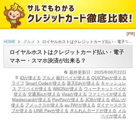
[PR]
ロイヤルホストはクレジットカード払い・電子マネ
HOME
グルメ
ロイヤルホストはクレジットカード払い・電子
マネー・スマホ決済が出来る？
最終更新日 : 2025年08月22日
iDが使える
グルメ
銀行ペイが使える
QUICPayが使える
ライフ
Smart Codeが使える
楽天Edyが使える
キャッシュレ
ス
アリペイが使える
WAONが使える
ウィーチャットペイが
使える
交通系icが使える
Visaが使える
ファミペイが使える
Mastercardが使える
PayPayが使える
JCBが使える
d払いが
使える
アメックスが使える
au PAYが使える
ダイナースクラ
ブが使える
LINE Payが使える
ぎんれんカードが使える
メル
ペイが使える