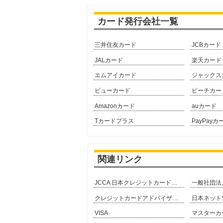
カード発行会社一覧
三井住友カード
JCBカード
JALカード
楽天カード
エムアイカード
ジャックス
ビューカード
ピーチカー
Amazonカード
auカード
Tカードプラス
PayPayカ
関連リンク
JCCA 日本クレジットカード協会
クレジットカードアドバイザー協会
VISA
マスターカ