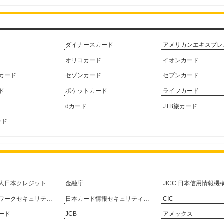
ダイナースカード
アメリカンエキスプレ
オリコカード
イオンカード
カード
セゾンカード
セブンカード
ド
ポケットカード
ライフカード
dカード
JTB旅カード
ード
一般社団法人日本クレジット協会
金融庁
JICC 日本信用情報機
日本ネットワークセキュリティ協会
日本カード情報セキュリティ協議会
CIC
ード
JCB
アメックス