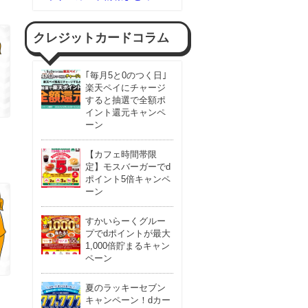
クレジットカードコラム
｢毎月5と0のつく日｣
楽天ペイにチャージ
すると抽選で全額ポ
イント還元キャンペ
ーン
【カフェ時間帯限
定】モスバーガーでd
ポイント5倍キャンペ
ーン
すかいらーくグルー
プでdポイントが最大
1,000倍貯まるキャン
ペーン
夏のラッキーセブン
キャンペーン！dカー