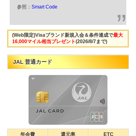
参照：
Smart Code
(Web限定)Visaブランド新規入会＆条件達成で
最大
16,000マイル相当プレゼント
(2026/8/7まで)
JAL 普通カード
年会費
還元率
ETC