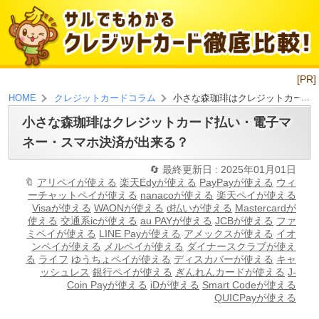
[PR]
小さな森珈琲はクレジットカード
HOME
クレジットカードコラム
小さな森珈琲はクレジットカード払い・電子マ
ネー・スマホ決済が出来る？
最終更新日 : 2025年01月01日
アリペイが使える
楽天Edyが使える
PayPayが使える
ウィ
ーチャットペイが使える
nanacoが使える
楽天ペイが使える
Visaが使える
WAONが使える
d払いが使える
Mastercardが
使える
交通系icが使える
au PAYが使える
JCBが使える
ファ
ミペイが使える
LINE Payが使える
アメックスが使える
イオ
ンペイが使える
メルペイが使える
ダイナースクラブが使え
る
ライフ
ゆうちょペイが使える
ディスカバーが使える
キャ
ッシュレス
銀行ペイが使える
ぎんれんカードが使える
J-
Coin Payが使える
iDが使える
Smart Codeが使える
QUICPayが使える