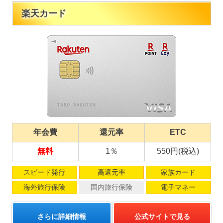
楽天カード
年会費
還元率
ETC
無料
1％
550円(税込)
スピード発行
高還元率
家族カード
海外旅行保険
国内旅行保険
電子マネー
さらに詳細情報
公式サイトで見る