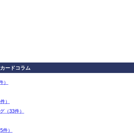
カードコラム
3件）
4件）
グ（33件）
5件）