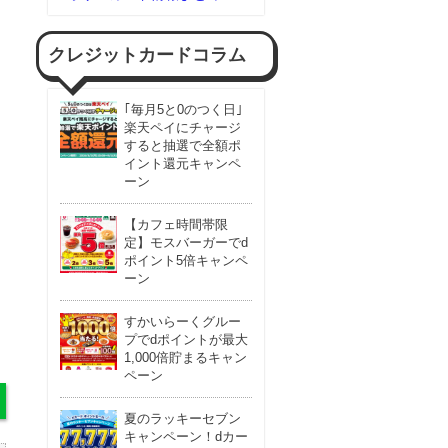
クレジットカードコラム
｢毎月5と0のつく日｣
楽天ペイにチャージ
すると抽選で全額ポ
イント還元キャンペ
ーン
【カフェ時間帯限
定】モスバーガーでd
ポイント5倍キャンペ
ーン
すかいらーくグルー
プでdポイントが最大
1,000倍貯まるキャン
ペーン
夏のラッキーセブン
キャンペーン！dカー