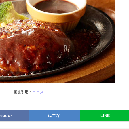
画像引用：
ココス
cebook
はてな
LINE