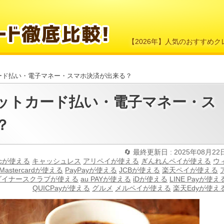
【2026年】人気のおすすめ
カード払い・電子マネー・スマホ決済が出来る？
ジットカード払い・電子マネー・ス
？
最終更新日 : 2025年08月22
cが使える
キャッシュレス
アリペイが使える
ぎんれんペイが使える
ウ
Mastercardが使える
PayPayが使える
JCBが使える
楽天ペイが使える
ダイナースクラブが使える
au PAYが使える
iDが使える
LINE Payが使え
QUICPayが使える
グルメ
メルペイが使える
楽天Edyが使え