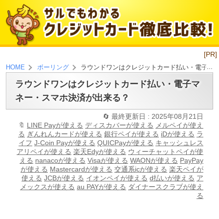
[PR]
ラウンドワンはクレジットカード払い・電子マ
HOME
ボーリング
ラウンドワンはクレジットカード払い・電子マ
ネー・スマホ決済が出来る？
最終更新日 : 2025年08月21日
LINE Payが使える
ディスカバーが使える
メルペイが使え
る
ぎんれんカードが使える
銀行ペイが使える
iDが使える
ラ
イフ
J-Coin Payが使える
QUICPayが使える
キャッシュレス
アリペイが使える
楽天Edyが使える
ウィーチャットペイが使
える
nanacoが使える
Visaが使える
WAONが使える
PayPay
が使える
Mastercardが使える
交通系icが使える
楽天ペイが
使える
JCBが使える
イオンペイが使える
d払いが使える
ア
メックスが使える
au PAYが使える
ダイナースクラブが使え
る