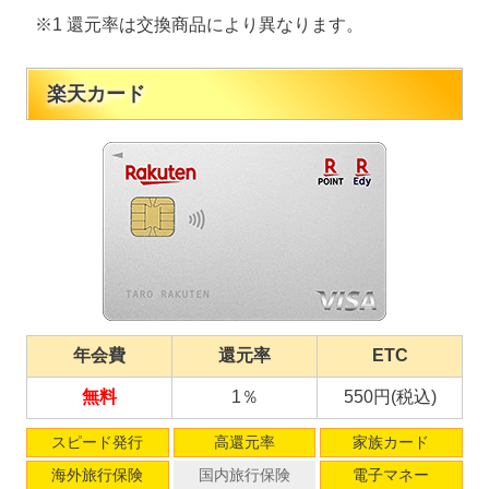
※1 還元率は交換商品により異なります。
楽天カード
年会費
還元率
ETC
無料
1％
550円(税込)
スピード発行
高還元率
家族カード
海外旅行保険
国内旅行保険
電子マネー