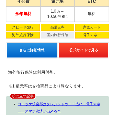
年会費
還元率
ETC
1.0％～
永年無料
無料
10.50％※1
スピード発行
高還元率
家族カード
海外旅行保険
国内旅行保険
電子マネー
さらに詳細情報
公式サイトで見る
海外旅行保険は利用付帯。
※1 還元率は交換商品により異なります。
役に立つ記事
コロッケ倶楽部はクレジットカード払い・電子マネ
ー・スマホ決済が出来る？