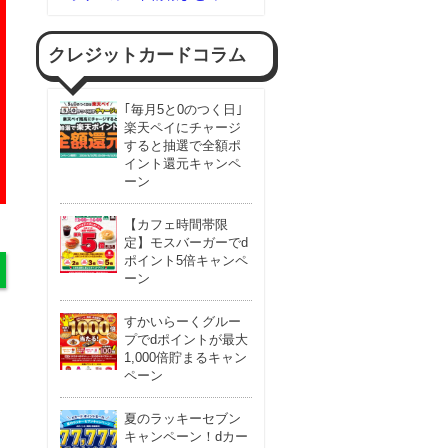
クレジットカードコラム
｢毎月5と0のつく日｣
楽天ペイにチャージ
すると抽選で全額ポ
イント還元キャンペ
ーン
【カフェ時間帯限
定】モスバーガーでd
ポイント5倍キャンペ
ーン
すかいらーくグルー
プでdポイントが最大
1,000倍貯まるキャン
ペーン
夏のラッキーセブン
キャンペーン！dカー