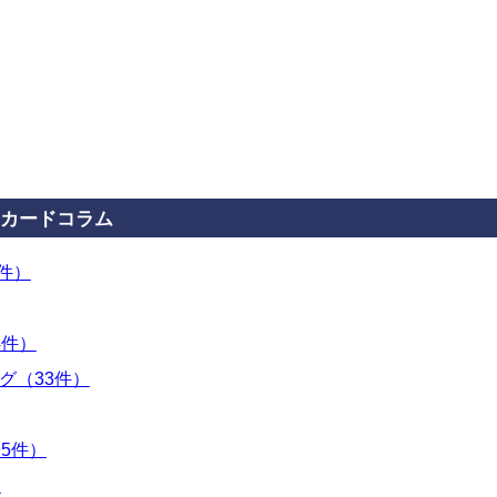
カードコラム
3件）
4件）
グ（33件）
5件）
）