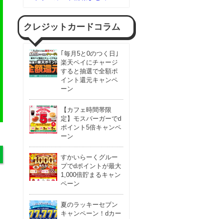
クレジットカードコラム
｢毎月5と0のつく日｣
楽天ペイにチャージ
すると抽選で全額ポ
イント還元キャンペ
ーン
【カフェ時間帯限
定】モスバーガーでd
ポイント5倍キャンペ
ーン
すかいらーくグルー
プでdポイントが最大
1,000倍貯まるキャン
ペーン
夏のラッキーセブン
キャンペーン！dカー