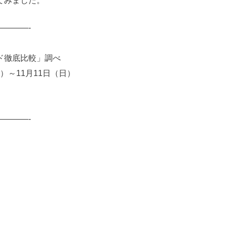
てみました。
———-
ド徹底比較」調べ
木）～11月11日（日）
———-