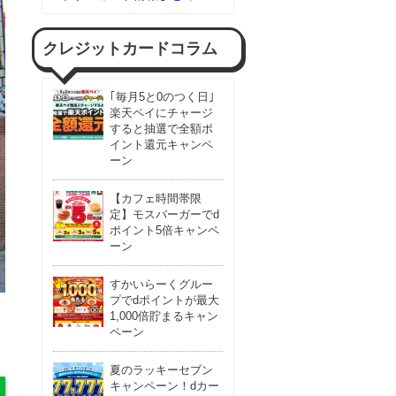
クレジットカードコラム
｢毎月5と0のつく日｣
楽天ペイにチャージ
すると抽選で全額ポ
イント還元キャンペ
ーン
【カフェ時間帯限
定】モスバーガーでd
ポイント5倍キャンペ
ーン
すかいらーくグルー
プでdポイントが最大
1,000倍貯まるキャン
ペーン
夏のラッキーセブン
キャンペーン！dカー