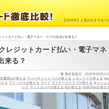
【2026年】人気のおすすめ
ジットカード払い・電子マネー・スマホ決済が出来る？
クレジットカード払い・電子マネ
出来る？
最終更新日 : 2025年08月21
交通系icが使える
ウィーチャットペイが使える
イオンペイが使える
Vis
使える
アメックスが使える
ライフ
ダイナースクラブが使える
キャッシ
レス
ディスカバーが使える
iDが使える
QUICPayが使え