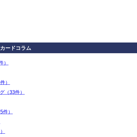
カードコラム
3件）
4件）
グ（33件）
5件）
）
件）