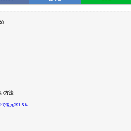
め
い方法
で還元率1.5％