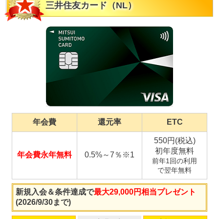
三井住友カード（NL）
年会費
還元率
ETC
550円(税込)
初年度無料
年会費永年無料
0.5%～7％※1
前年1回の利用
で翌年無料
新規入会＆条件達成で
最大29,000円相当プレゼント
(2026/9/30まで)