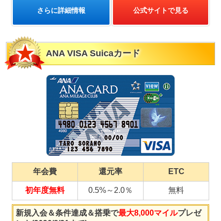
さらに詳細情報
公式サイトで見る
ANA VISA Suicaカード
年会費
還元率
ETC
初年度無料
0.5%～2.0％
無料
新規入会＆条件達成＆搭乗で
最大8,000マイル
プレゼ