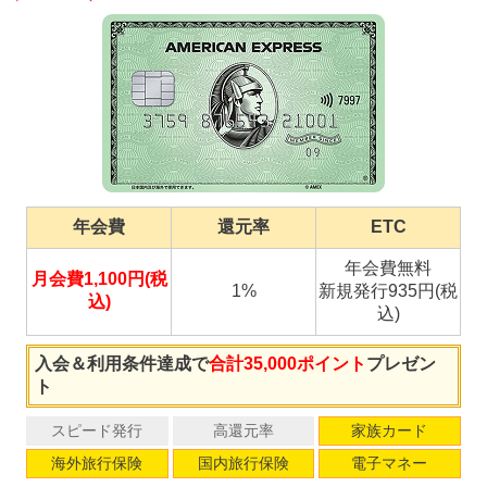
年会費
還元率
ETC
年会費無料
月会費1,100円(税
1%
新規発行935円(税
込)
込)
入会＆利用条件達成で
合計35,000ポイント
プレゼン
ト
スピード発行
高還元率
家族カード
海外旅行保険
国内旅行保険
電子マネー