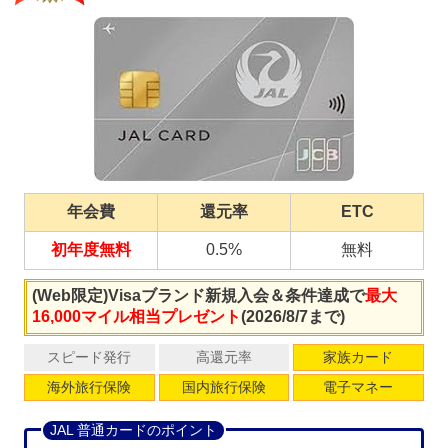
年会費
還元率
ETC
初年度無料
0.5%
無料
(Web限定)Visaブランド新規入会＆条件達成で
最大
16,000マイル相当プレゼント
(2026/8/7まで)
スピード発行
高還元率
家族カード
海外旅行保険
国内旅行保険
電子マネー
JAL 普通カードのポイント