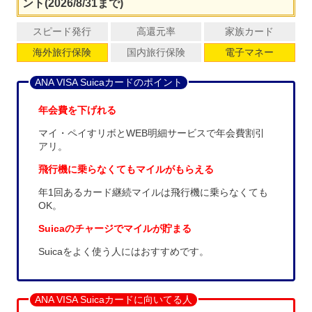
ント(2026/8/31まで)
スピード発行
高還元率
家族カード
海外旅行保険
国内旅行保険
電子マネー
ANA VISA Suicaカードのポイント
年会費を下げれる
マイ・ペイすリボとWEB明細サービスで年会費割引
アリ。
飛行機に乗らなくてもマイルがもらえる
年1回あるカード継続マイルは飛行機に乗らなくても
OK。
Suicaのチャージでマイルが貯まる
Suicaをよく使う人にはおすすめです。
ANA VISA Suicaカードに向いてる人