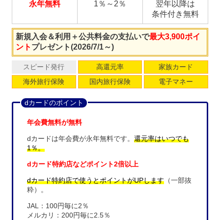
永年無料
1％～2％
翌年以降は
条件付き無料
新規入会＆利用＋公共料金の支払いで
最大3,900ポイ
ント
プレゼント(2026/7/1～)
スピード発行
高還元率
家族カード
海外旅行保険
国内旅行保険
電子マネー
dカードのポイント
年会費無料が無料
dカードは年会費が永年無料です。
還元率はいつでも
1％。
dカード特約店などポイント2倍以上
dカード特約店で使うとポイントがUPします
（一部抜
粋）。
JAL：100円毎に2％
メルカリ：200円毎に2.5％