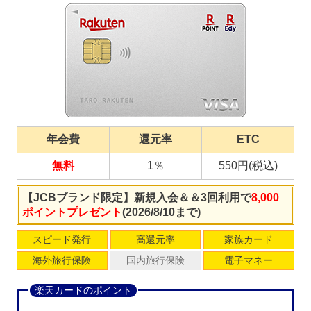
年会費
還元率
ETC
無料
1％
550円(税込)
【JCBブランド限定】新規入会＆＆3回利用で
8,000
ポイントプレゼント
(2026/8/10まで)
スピード発行
高還元率
家族カード
海外旅行保険
国内旅行保険
電子マネー
楽天カードのポイント