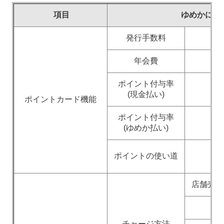
項目
ゆめかにつ
発行手数料
年会費
ポイント付与率
(現金払い)
ポイントカード機能
ポイント付与率
1
(ゆめか払い)
ポイントの使い道
ゆ
店舗売場
ゆ
チャージ方法