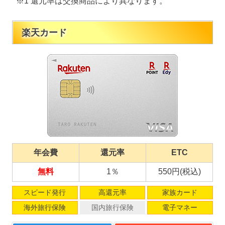
※1 還元率は交換商品により異なります。
楽天カード
年会費
還元率
ETC
無料
1％
550円(税込)
スピード発行
高還元率
家族カード
海外旅行保険
国内旅行保険
電子マネー