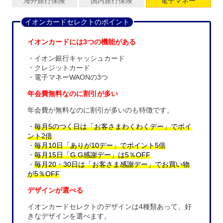
海外旅行保険
国内旅行保険
電子マネー
イオンカードセレクトのポイント
イオンカードには3つの機能がある
・イオン銀行キャッシュカード
・クレジットカード
・電子マネーWAONの3つ
年会費無料なのに割引が多い
年会費が無料なのに割引が多いのも特徴です。
・
毎月5のつく日は「お客さまわくわくデー」でポイ
ント2倍
・
毎月10日「ありが10デー」でポイント5倍
・
毎月15日「G.G感謝デー」は5％OFF
・
毎月20・30日は「お客さま感謝デー」でお買い物
が5％OFF
デザインが選べる
イオンカードセレクトのデザインは4種類あって、好
きなデザインを選べます。