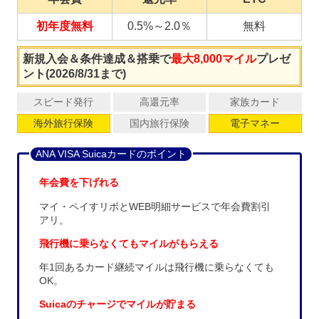
初年度無料
0.5%～2.0％
無料
新規入会＆条件達成＆搭乗で
最大8,000マイル
プレゼ
ント(2026/8/31まで)
スピード発行
高還元率
家族カード
海外旅行保険
国内旅行保険
電子マネー
ANA VISA Suicaカードのポイント
年会費を下げれる
マイ・ペイすリボとWEB明細サービスで年会費割引
アリ。
飛行機に乗らなくてもマイルがもらえる
年1回あるカード継続マイルは飛行機に乗らなくても
OK。
Suicaのチャージでマイルが貯まる