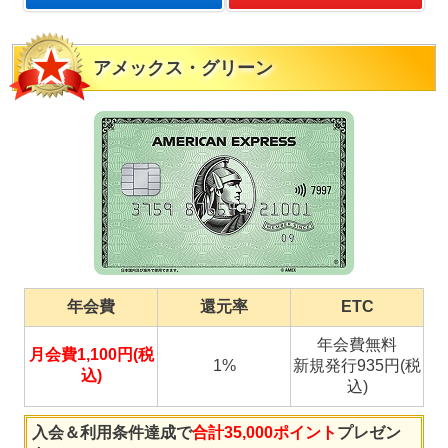
アメックス・グリーン
年会費
還元率
ETC
年会費無料
月会費1,100円(税
1%
新規発行935円(税
込)
込)
入会＆利用条件達成で
合計35,000ポイント
プレゼン