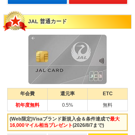
JAL 普通カード
年会費
還元率
ETC
初年度無料
0.5%
無料
(Web限定)Visaブランド新規入会＆条件達成で
最大
16,000マイル相当プレゼント
(2026/8/7まで)