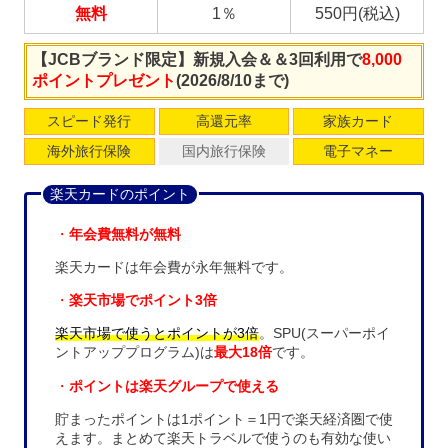
無料
1％
550円(税込)
【JCBブランド限定】新規入会＆＆3回利用で
8,000
ポイントプレゼント
(2026/8/10まで)
スピード発行
高還元率
家族カード
海外旅行保険
国内旅行保険
電子マネー
楽天カードのポイント
・
年会費無料が無料
楽天カードは年会費が永年無料です。
・
楽天市場でポイント3倍
楽天市場で使うとポイントが3倍
。SPU(スーパーポイ
ントアッププログラム)は
最大18倍
です。
・
ポイントは楽天グループで使える
貯まったポイントは1ポイント＝1円で楽天経済圏で使
えます。まとめて楽天トラベルで使うのも有効な使い