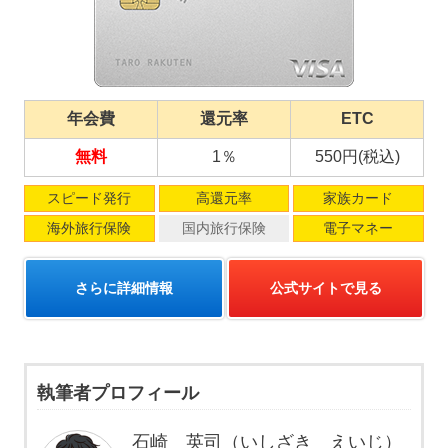
年会費
還元率
ETC
無料
1％
550円(税込)
スピード発行
高還元率
家族カード
海外旅行保険
国内旅行保険
電子マネー
さらに詳細情報
公式サイトで見る
執筆者プロフィール
石崎 英司（いしざき えいじ）