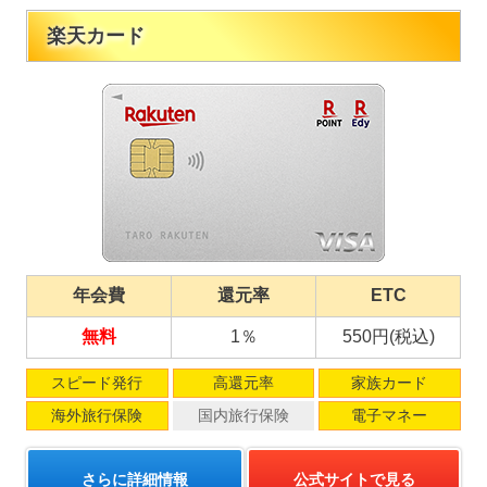
楽天カード
年会費
還元率
ETC
無料
1％
550円(税込)
スピード発行
高還元率
家族カード
海外旅行保険
国内旅行保険
電子マネー
さらに詳細情報
公式サイトで見る