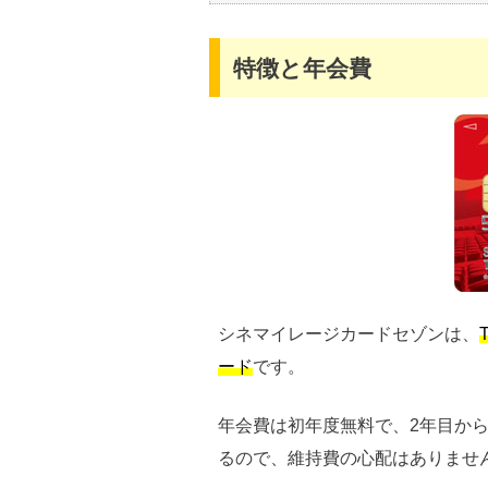
商品と交換する
マイル･ポイント移行する
特徴と年会費
ギフト券・プリペイドカードと交
シネマイレージカードセゾンの特
スタンプラリーで映画1本が無料
毎週火曜日はチケット代が1,300
ネットチケットの早期購入
セゾンの共通特典
優待ショップ割引＆サービス
パッケージツアーが最大8％OFF
シネマイレージカードセゾンは、
レンタカーサービス
ード
です。
保険・その他
アメックスは旅行傷害保険が最高3
年会費は初年度無料で、2年目から3
シネマイレージカードセゾンのデ
るので、維持費の心配はありませ