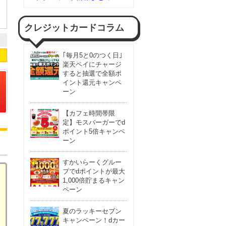
クレジットカードコラム
｢毎月5と0のつく日｣
楽天ペイにチャージ
すると抽選で全額ポ
イント還元キャンペ
ーン
【カフェ時間帯限
定】モスバーガーでd
ポイント5倍キャンペ
ーン
すかいらーくグルー
プでdポイントが最大
1,000倍貯まるキャン
ペーン
夏のラッキーセブン
キャンペーン！dカー