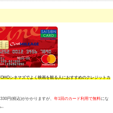
換する
典
円
TOHOシネマズでよく映画を観る人におすすめのクレジットカ
,000万円付帯
30円(税込)がかかりますが、
年1回のカード利用で無料
にな
メリット
ん。