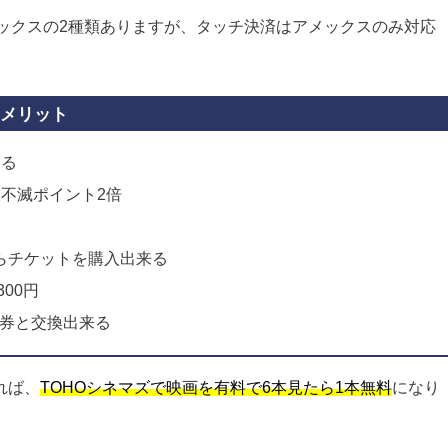
利用しないと需要がない
とアメックスの2種類ありますが、タッチ決済はアメックスのみ対応
メリット
なる
久不滅ポイント2倍
らチケットを購入出来る
00円
券と交換出来る
れば、
TOHOシネマズで映画を有料で6本見たら1本無料
になり