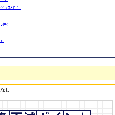
グ（33件）
5件）
）
件）
限なし