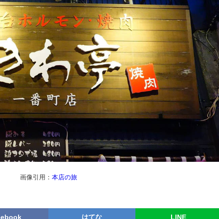
画像引用：
本店の旅
cebook
はてな
LINE