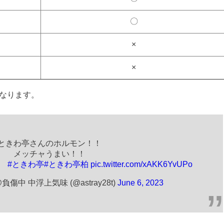
〇
×
×
異なります。
ときわ亭さんのホルモン！！
メッチャうまい！！
#ときわ亭
#ときわ亭柏
pic.twitter.com/xAKK6YvUPo
傷中 中浮上気味 (@astray28t)
June 6, 2023