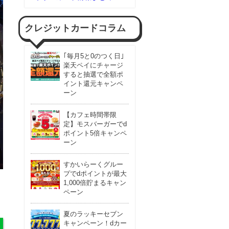
クレジットカードコラム
｢毎月5と0のつく日｣
楽天ペイにチャージ
すると抽選で全額ポ
イント還元キャンペ
ーン
【カフェ時間帯限
定】モスバーガーでd
ポイント5倍キャンペ
ーン
すかいらーくグルー
プでdポイントが最大
1,000倍貯まるキャン
ペーン
夏のラッキーセブン
キャンペーン！dカー