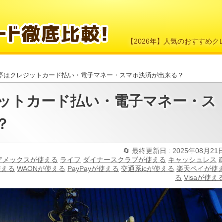
【2026年】人気のおすすめ
亭はクレジットカード払い・電子マネー・スマホ決済が出来る？
ットカード払い・電子マネー・ス
？
最終更新日 : 2025年08月21
アメックスが使える
ライフ
ダイナースクラブが使える
キャッシュレス
i
使える
WAONが使える
PayPayが使える
交通系icが使える
楽天ペイが使
る
Visaが使え