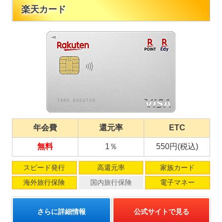
楽天カード
年会費
還元率
ETC
無料
1％
550円(税込)
スピード発行
高還元率
家族カード
海外旅行保険
国内旅行保険
電子マネー
さらに詳細情報
公式サイトで見る