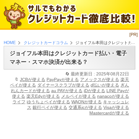
[PR]
ジョイフル本田はクレジットカー
HOME
クレジットカードコラム
ジョイフル本田はクレジットカード払い・電子
マネー・スマホ決済が出来る？
最終更新日 : 2025年08月22日
JCBが使える
PayPayが使える
アメックスが使える
楽天
ペイが使える
ダイナースクラブが使える
d払いが使える
ぎん
れんカードが使える
au PAYが使える
iDが使える
LINE Payが
使える
楽天Edyが使える
メルペイが使える
nanacoが使える
ライフ
ゆうちょペイが使える
WAONが使える
キャッシュレ
ス
銀行ペイが使える
交通系icが使える
Visaが使える
Mastercardが使える