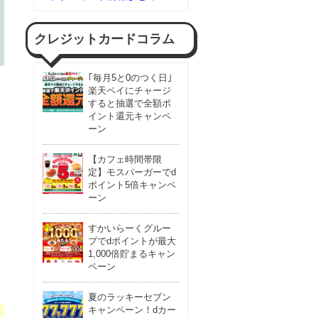
クレジットカードコラム
｢毎月5と0のつく日｣
楽天ペイにチャージ
すると抽選で全額ポ
イント還元キャンペ
ーン
【カフェ時間帯限
定】モスバーガーでd
ポイント5倍キャンペ
ーン
すかいらーくグルー
プでdポイントが最大
1,000倍貯まるキャン
ペーン
夏のラッキーセブン
キャンペーン！dカー