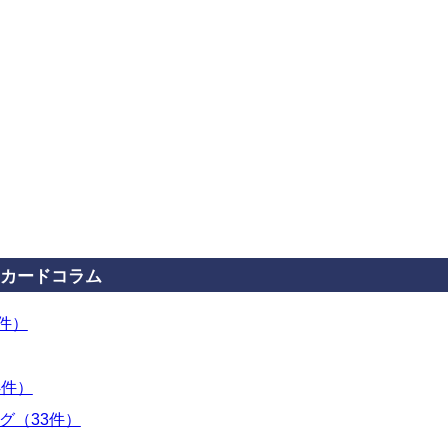
カードコラム
3件）
4件）
グ（33件）