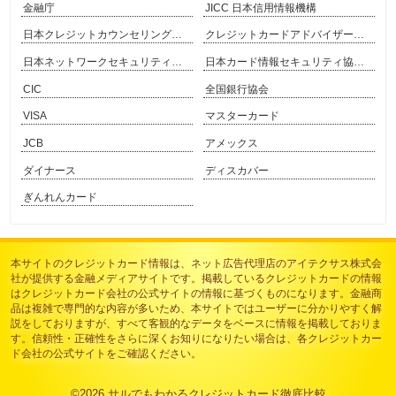
金融庁
JICC 日本信用情報機構
日本クレジットカウンセリング協会
クレジットカードアドバイザー協会
日本ネットワークセキュリティ協会
日本カード情報セキュリティ協議会
CIC
全国銀行協会
VISA
マスターカード
JCB
アメックス
ダイナース
ディスカバー
ぎんれんカード
本サイトのクレジットカード情報は、
ネット広告代理店のアイテクサス株式会
社
が提供する金融メディアサイトです。掲載しているクレジットカードの情報
はクレジットカード会社の公式サイトの情報に基づくものになります。金融商
品は複雑で専門的な内容が多いため、本サイトではユーザーに分かりやすく解
説をしておりますが、すべて客観的なデータをベースに情報を掲載しておりま
す。信頼性・正確性をさらに深くお知りになりたい場合は、各クレジットカー
ド会社の公式サイトをご確認ください。
©2026
サルでもわかるクレジットカード徹底比較