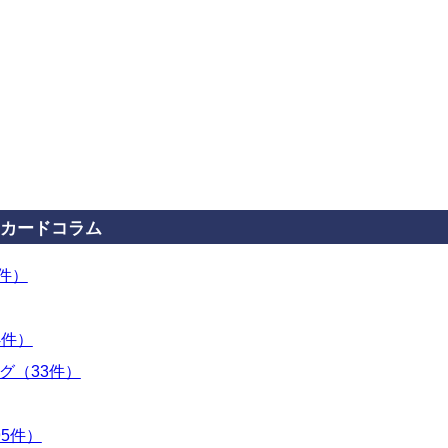
カードコラム
3件）
4件）
グ（33件）
5件）