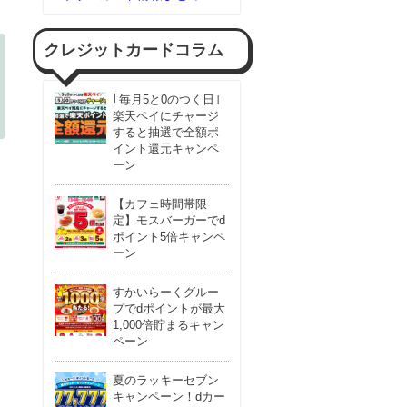
クレジットカードコラム
｢毎月5と0のつく日｣
楽天ペイにチャージ
すると抽選で全額ポ
イント還元キャンペ
ーン
【カフェ時間帯限
定】モスバーガーでd
ポイント5倍キャンペ
ーン
すかいらーくグルー
プでdポイントが最大
1,000倍貯まるキャン
ペーン
夏のラッキーセブン
キャンペーン！dカー