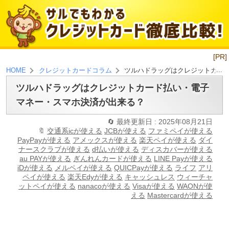
[PR]
ツルハドラッグはクレジットカー
HOME
クレジットカードコラム
ツルハドラッグはクレジットカード払い・電子
マネー・スマホ決済が出来る？
最終更新日 : 2025年08月21日
交通系icが使える
JCBが使える
ファミペイが使える
PayPayが使える
アメックスが使える
楽天ペイが使える
ダイ
ナースクラブが使える
d払いが使える
ディスカバーが使える
au PAYが使える
ぎんれんカードが使える
LINE Payが使える
iDが使える
メルペイが使える
QUICPayが使える
ライフ
アリ
ペイが使える
楽天Edyが使える
キャッシュレス
ウィーチャ
ットペイが使える
nanacoが使える
Visaが使える
WAONが使
える
Mastercardが使える