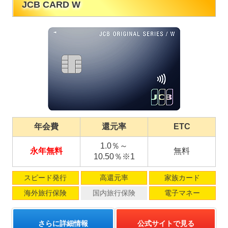
JCB CARD W
年会費
還元率
ETC
1.0％～
永年無料
無料
10.50％※1
スピード発行
高還元率
家族カード
海外旅行保険
国内旅行保険
電子マネー
さらに詳細情報
公式サイトで見る