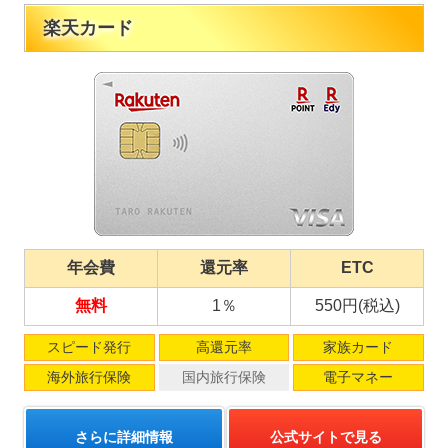
楽天カード
年会費
還元率
ETC
無料
1％
550円(税込)
スピード発行
高還元率
家族カード
海外旅行保険
国内旅行保険
電子マネー
さらに詳細情報
公式サイトで見る