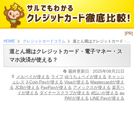
[PR]
道とん堀はクレジットカード・電
HOME
クレジットカードコラム
道とん堀はクレジットカード・電子マネー・ス
マホ決済が使える？
最終更新日 : 2025年08月21日
メルペイが使える
ライフ
ゆうちょペイが使える
キャッシ
ュレス
J-Coin Payが使える
Visaが使える
Mastercardが使え
る
JCBが使える
PayPayが使える
アメックスが使える
楽天ペ
イが使える
ダイナースクラブが使える
d払いが使える
au
PAYが使える
LINE Payが使える