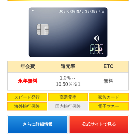
年会費
還元率
ETC
1.0％～
永年無料
無料
10.50％※1
スピード発行
高還元率
家族カード
海外旅行保険
国内旅行保険
電子マネー
さらに詳細情報
公式サイトで見る