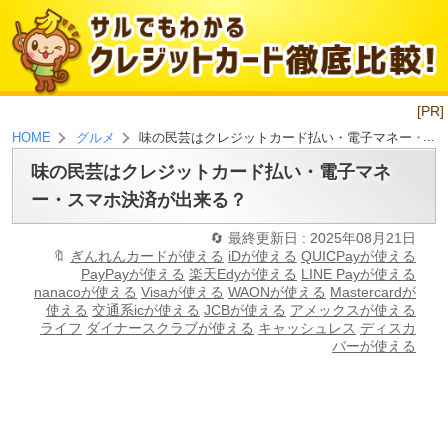
[PR]
味の民芸はクレジットカード払い・電子マネー・ス
HOME
グルメ
味の民芸はクレジットカード払い・電子マネ
ー・スマホ決済が出来る？
最終更新日 : 2025年08月21日
ぎんれんカードが使える
iDが使える
QUICPayが使える
PayPayが使える
楽天Edyが使える
LINE Payが使える
nanacoが使える
Visaが使える
WAONが使える
Mastercardが
使える
交通系icが使える
JCBが使える
アメックスが使える
ライフ
ダイナースクラブが使える
キャッシュレス
ディスカ
バーが使える