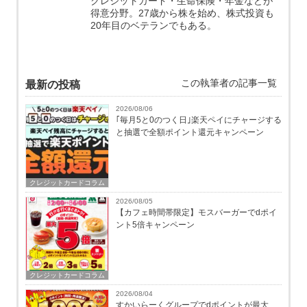
クレジットカード・生命保険・年金などが
得意分野。27歳から株を始め、株式投資も
20年目のベテランでもある。
この執筆者の記事一覧
最新の投稿
2026/08/06
｢毎月5と0のつく日｣楽天ペイにチャージする
と抽選で全額ポイント還元キャンペーン
クレジットカードコラム
2026/08/05
【カフェ時間帯限定】モスバーガーでdポイ
ント5倍キャンペーン
クレジットカードコラム
2026/08/04
すかいらーくグループでdポイントが最大