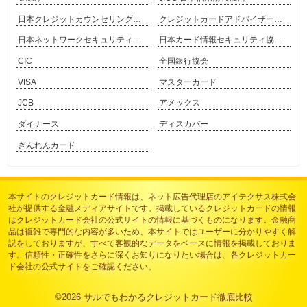
日本クレジットカウンセリング協会
クレジットカードアドバイザー協会
日本ネットワークセキュリティ協会
日本カード情報セキュリティ協議会
CIC
全国銀行協会
VISA
マスターカード
JCB
アメックス
ダイナース
ディスカバー
ぎんれんカード
本サイトのクレジットカード情報は、
ネット広告代理店のアイテクサス株式会
社
が提供する金融メディアサイトです。掲載しているクレジットカードの情報
はクレジットカード会社の公式サイトの情報に基づくものになります。金融商
品は複雑で専門的な内容が多いため、本サイトではユーザーに分かりやすく解
説をしておりますが、すべて客観的なデータをベースに情報を掲載しておりま
す。信頼性・正確性をさらに深くお知りになりたい場合は、各クレジットカー
ド会社の公式サイトをご確認ください。
©2026
サルでもわかるクレジットカード徹底比較