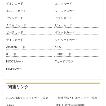
イオンカード
エポスカード
エムアイカード
ジャックスカード
セゾンカード
セブンカード
ミライノカード
ビューカード
ピーチカード
ポケットカード
ライフカード
リクルートカード
Amazonカード
auカード
dカード
JTB旅カード
NICOSカード
Tカードプラス
PayPayカード
関連リンク
JCCA 日本クレジットカード協会
一般社団法人日本クレジット協会
金融庁
JICC 日本信用情報機構