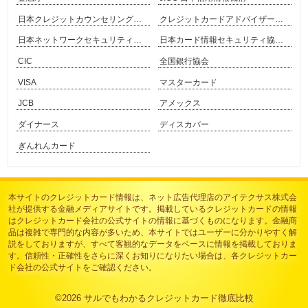
日本クレジットカウンセリング協会
クレジットカードアドバイザー協会
日本ネットワークセキュリティ協会
日本カード情報セキュリティ協議会
CIC
全国銀行協会
VISA
マスターカード
JCB
アメックス
ダイナース
ディスカバー
ぎんれんカード
本サイトのクレジットカード情報は、
ネット広告代理店のアイテクサス株式会
社
が提供する金融メディアサイトです。掲載しているクレジットカードの情報
はクレジットカード会社の公式サイトの情報に基づくものになります。金融商
品は複雑で専門的な内容が多いため、本サイトではユーザーに分かりやすく解
説をしておりますが、すべて客観的なデータをベースに情報を掲載しておりま
す。信頼性・正確性をさらに深くお知りになりたい場合は、各クレジットカー
ド会社の公式サイトをご確認ください。
©2026
サルでもわかるクレジットカード徹底比較