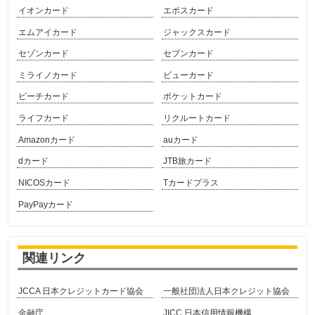
イオンカード
エポスカード
エムアイカード
ジャックスカード
セゾンカード
セブンカード
ミライノカード
ビューカード
ピーチカード
ポケットカード
ライフカード
リクルートカード
Amazonカード
auカード
dカード
JTB旅カード
NICOSカード
Tカードプラス
PayPayカード
関連リンク
JCCA 日本クレジットカード協会
一般社団法人日本クレジット協会
金融庁
JICC 日本信用情報機構