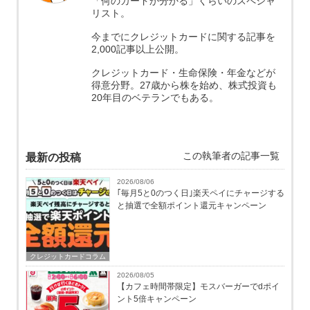
「何のカードか分かる」くらいのスペシャ
リスト。
今までにクレジットカードに関する記事を
2,000記事以上公開。
クレジットカード・生命保険・年金などが
得意分野。27歳から株を始め、株式投資も
20年目のベテランでもある。
この執筆者の記事一覧
最新の投稿
2026/08/06
｢毎月5と0のつく日｣楽天ペイにチャージする
と抽選で全額ポイント還元キャンペーン
クレジットカードコラム
2026/08/05
【カフェ時間帯限定】モスバーガーでdポイ
ント5倍キャンペーン