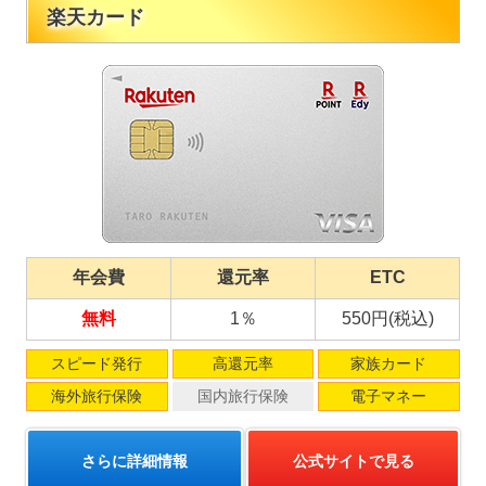
楽天カード
年会費
還元率
ETC
無料
1％
550円(税込)
スピード発行
高還元率
家族カード
海外旅行保険
国内旅行保険
電子マネー
さらに詳細情報
公式サイトで見る