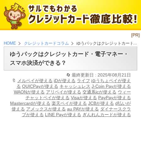
[PR]
ゆうパックはクレジットカード・
HOME
クレジットカードコラム
ゆうパックはクレジットカード・電子マネー・
スマホ決済ができる？
最終更新日 : 2025年08月21日
メルペイが使える
iDが使える
ライフ
ゆうちょペイが使え
る
QUICPayが使える
キャッシュレス
J-Coin Payが使える
WAONが使える
アリペイが使える
交通系icが使える
ウィー
チャットペイが使える
Visaが使える
PayPayが使える
Mastercardが使える
楽天ペイが使える
JCBが使える
d払いが
使える
アメックスが使える
au PAYが使える
ダイナースクラ
ブが使える
LINE Payが使える
ぎんれんカードが使える