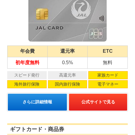
年会費
還元率
ETC
初年度無料
0.5%
無料
スピード発行
高還元率
家族カード
海外旅行保険
国内旅行保険
電子マネー
さらに詳細情報
公式サイトで見る
ギフトカード・商品券