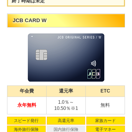
終了時期は未定
JCB CARD W
年会費
還元率
ETC
1.0％～
永年無料
無料
10.50％※1
スピード発行
高還元率
家族カード
海外旅行保険
国内旅行保険
電子マネー