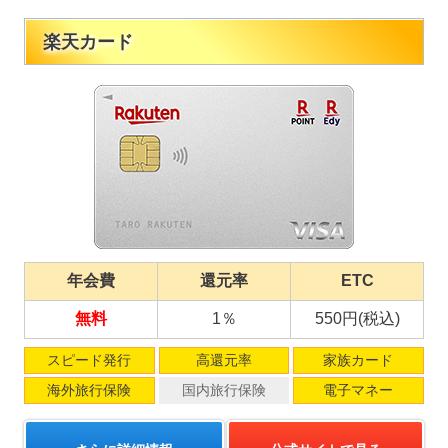
楽天カード
年会費
還元率
ETC
無料
1％
550円(税込)
スピード発行
高還元率
家族カード
海外旅行保険
国内旅行保険
電子マネー