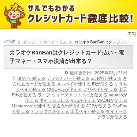
[PR]
カラオケBanBanはクレジット
HOME
クレジットカードコラム
カラオケBanBanはクレジットカード払い・電
子マネー・スマホ決済が出来る？
最終更新日 : 2025年08月21日
d払いが使える
ディスカバーが使える
au PAYが使える
ぎ
んれんカードが使える
メルペイが使える
iDが使える
ゆうち
ょペイが使える
QUICPayが使える
アリペイが使える
楽天
Edyが使える
ライフ
ウィーチャットペイが使える
nanacoが
使える
キャッシュレス
Visaが使える
WAONが使える
Mastercardが使える
交通系icが使える
JCBが使える
PayPay
が使える
アメックスが使える
楽天ペイが使える
ダイナース
クラブが使える