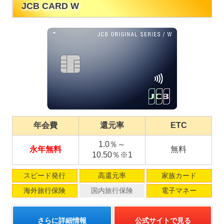
JCB CARD W
年会費
還元率
ETC
1.0％～
永年無料
無料
10.50％※1
スピード発行
高還元率
家族カード
海外旅行保険
国内旅行保険
電子マネー
さらに詳細情報
公式サイトで見る