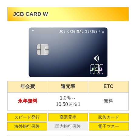
JCB CARD W
年会費
還元率
ETC
1.0％～
永年無料
無料
10.50％※1
スピード発行
高還元率
家族カード
海外旅行保険
国内旅行保険
電子マネー