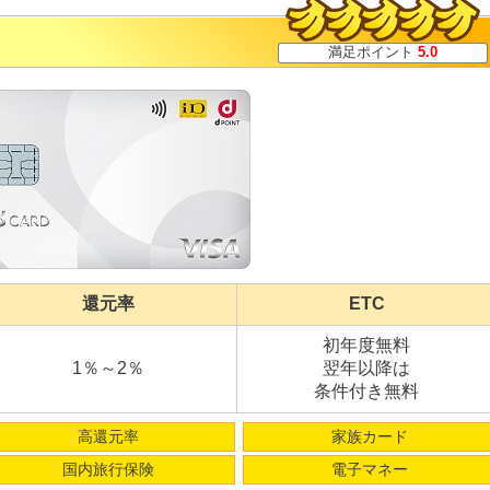
満足ポイント
5.0
還元率
ETC
初年度無料
1％～2％
翌年以降は
条件付き無料
高還元率
家族カード
国内旅行保険
電子マネー