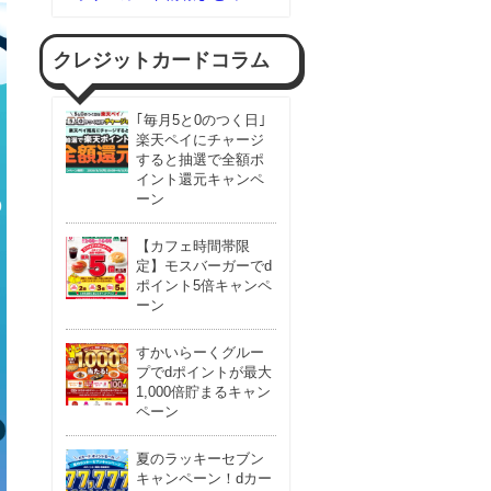
クレジットカードコラム
｢毎月5と0のつく日｣
楽天ペイにチャージ
すると抽選で全額ポ
イント還元キャンペ
ーン
【カフェ時間帯限
定】モスバーガーでd
ポイント5倍キャンペ
ーン
すかいらーくグルー
プでdポイントが最大
1,000倍貯まるキャン
ペーン
夏のラッキーセブン
キャンペーン！dカー