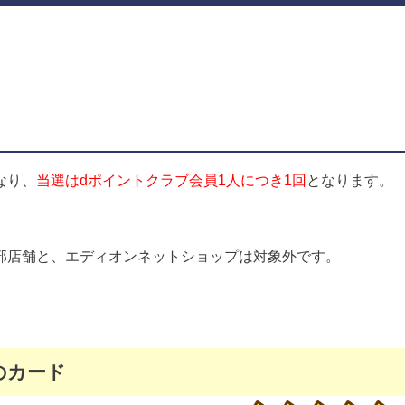
なり、
当選はdポイントクラブ会員1人につき1回
となります。
部店舗と、エディオンネットショップは対象外です。
のカード