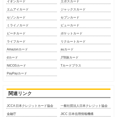
イオンカード
エポスカード
エムアイカード
ジャックスカード
セゾンカード
セブンカード
ミライノカード
ビューカード
ピーチカード
ポケットカード
ライフカード
リクルートカード
Amazonカード
auカード
dカード
JTB旅カード
NICOSカード
Tカードプラス
PayPayカード
関連リンク
JCCA 日本クレジットカード協会
一般社団法人日本クレジット協会
金融庁
JICC 日本信用情報機構