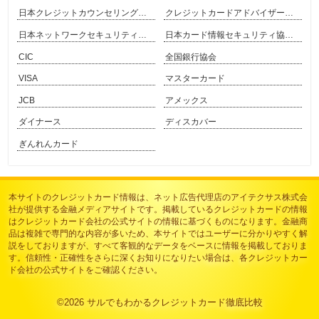
日本クレジットカウンセリング協会
クレジットカードアドバイザー協会
日本ネットワークセキュリティ協会
日本カード情報セキュリティ協議会
CIC
全国銀行協会
VISA
マスターカード
JCB
アメックス
ダイナース
ディスカバー
ぎんれんカード
本サイトのクレジットカード情報は、
ネット広告代理店のアイテクサス株式会
社
が提供する金融メディアサイトです。掲載しているクレジットカードの情報
はクレジットカード会社の公式サイトの情報に基づくものになります。金融商
品は複雑で専門的な内容が多いため、本サイトではユーザーに分かりやすく解
説をしておりますが、すべて客観的なデータをベースに情報を掲載しておりま
す。信頼性・正確性をさらに深くお知りになりたい場合は、各クレジットカー
ド会社の公式サイトをご確認ください。
©2026
サルでもわかるクレジットカード徹底比較