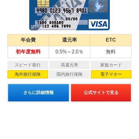
年会費
還元率
ETC
初年度無料
0.5%～2.0％
無料
スピード発行
高還元率
家族カード
海外旅行保険
国内旅行保険
電子マネー
さらに詳細情報
公式サイトで見る