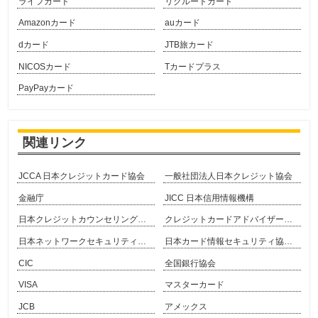
ライフカード
リクルートカード
Amazonカード
auカード
dカード
JTB旅カード
NICOSカード
Tカードプラス
PayPayカード
関連リンク
JCCA 日本クレジットカード協会
一般社団法人日本クレジット協会
金融庁
JICC 日本信用情報機構
日本クレジットカウンセリング協会
クレジットカードアドバイザー協会
日本ネットワークセキュリティ協会
日本カード情報セキュリティ協議会
CIC
全国銀行協会
VISA
マスターカード
JCB
アメックス