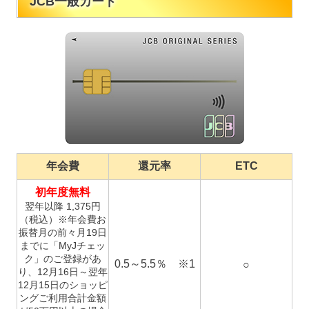
JCB一般カード
年会費
還元率
ETC
初年度無料
翌年以降 1,375円
（税込）※年会費お
振替月の前々月19日
までに「MyJチェッ
ク」のご登録があ
0.5～5.5％ ※1
○
り、12月16日～翌年
12月15日のショッピ
ングご利用合計金額