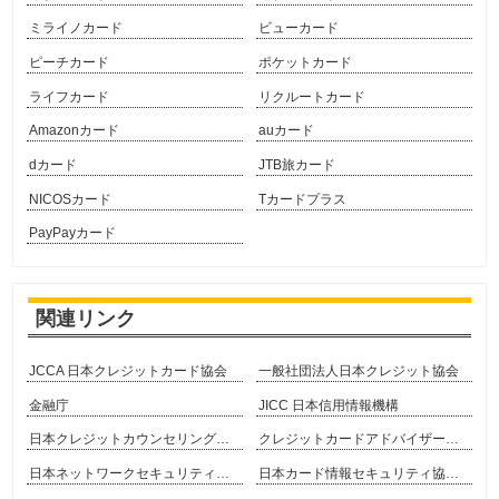
ミライノカード
ビューカード
ピーチカード
ポケットカード
ライフカード
リクルートカード
Amazonカード
auカード
dカード
JTB旅カード
NICOSカード
Tカードプラス
PayPayカード
関連リンク
JCCA 日本クレジットカード協会
一般社団法人日本クレジット協会
金融庁
JICC 日本信用情報機構
日本クレジットカウンセリング協会
クレジットカードアドバイザー協会
日本ネットワークセキュリティ協会
日本カード情報セキュリティ協議会