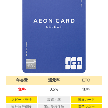
年会費
還元率
ETC
無料
0.5%
無料
スピード発行
高還元率
家族カード
海外旅行保険
国内旅行保険
電子マネー