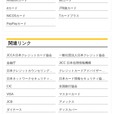
Amazonカード
auカード
dカード
JTB旅カード
NICOSカード
Tカードプラス
PayPayカード
関連リンク
JCCA 日本クレジットカード協会
一般社団法人日本クレジット協会
金融庁
JICC 日本信用情報機構
日本クレジットカウンセリング協会
クレジットカードアドバイザー協会
日本ネットワークセキュリティ協会
日本カード情報セキュリティ協議会
CIC
全国銀行協会
VISA
マスターカード
JCB
アメックス
ダイナース
ディスカバー