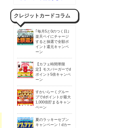
クレジットカードコラム
｢毎月5と0のつく日｣
楽天ペイにチャージ
すると抽選で全額ポ
イント還元キャンペ
ーン
【カフェ時間帯限
定】モスバーガーでd
ポイント5倍キャンペ
ーン
すかいらーくグルー
プでdポイントが最大
1,000倍貯まるキャン
ペーン
夏のラッキーセブン
キャンペーン！dカー