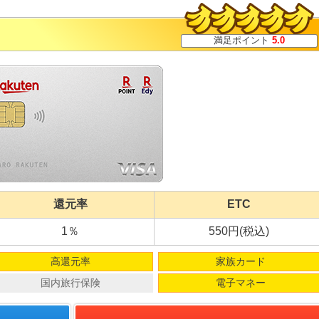
満足ポイント
5.0
還元率
ETC
1％
550円(税込)
高還元率
家族カード
国内旅行保険
電子マネー