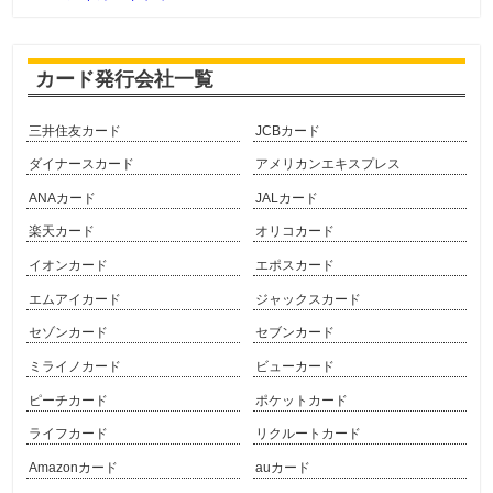
カード発行会社一覧
三井住友カード
JCBカード
ダイナースカード
アメリカンエキスプレス
ANAカード
JALカード
楽天カード
オリコカード
イオンカード
エポスカード
エムアイカード
ジャックスカード
セゾンカード
セブンカード
ミライノカード
ビューカード
ピーチカード
ポケットカード
ライフカード
リクルートカード
Amazonカード
auカード