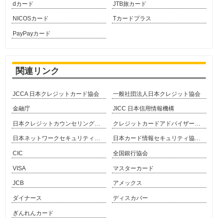
dカード
JTB旅カード
NICOSカード
Tカードプラス
PayPayカード
関連リンク
JCCA 日本クレジットカード協会
一般社団法人日本クレジット協会
金融庁
JICC 日本信用情報機構
日本クレジットカウンセリング協会
クレジットカードアドバイザー協会
日本ネットワークセキュリティ協会
日本カード情報セキュリティ協議会
CIC
全国銀行協会
VISA
マスターカード
JCB
アメックス
ダイナース
ディスカバー
ぎんれんカード