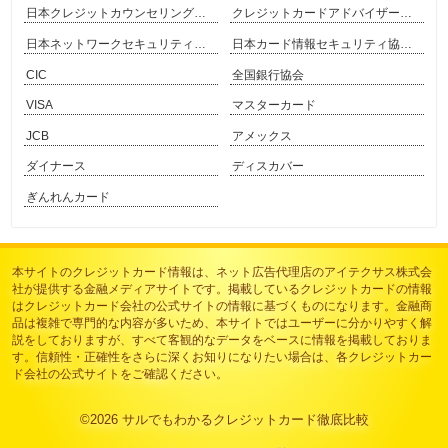
日本クレジットカウンセリング協会
クレジットカードアドバイザー協会
日本ネットワークセキュリティ協会
日本カード情報セキュリティ協議会
CIC
全国銀行協会
VISA
マスターカード
JCB
アメックス
ダイナース
ディスカバー
ぎんれんカード
本サイトのクレジットカード情報は、
ネット広告代理店のアイテクサス株式会
社
が提供する金融メディアサイトです。掲載しているクレジットカードの情報
はクレジットカード会社の公式サイトの情報に基づくものになります。金融商
品は複雑で専門的な内容が多いため、本サイトではユーザーに分かりやすく解
説をしておりますが、すべて客観的なデータをベースに情報を掲載しておりま
す。信頼性・正確性をさらに深くお知りになりたい場合は、各クレジットカー
ド会社の公式サイトをご確認ください。
©2026
サルでもわかるクレジットカード徹底比較