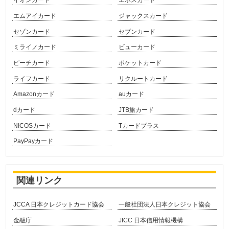
イオンカード
エポスカード
エムアイカード
ジャックスカード
セゾンカード
セブンカード
ミライノカード
ビューカード
ピーチカード
ポケットカード
ライフカード
リクルートカード
Amazonカード
auカード
dカード
JTB旅カード
NICOSカード
Tカードプラス
PayPayカード
関連リンク
JCCA 日本クレジットカード協会
一般社団法人日本クレジット協会
金融庁
JICC 日本信用情報機構