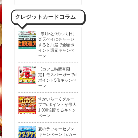
クレジットカードコラム
｢毎月5と0のつく日｣
楽天ペイにチャージ
すると抽選で全額ポ
イント還元キャンペ
ーン
【カフェ時間帯限
定】モスバーガーでd
ポイント5倍キャンペ
ーン
すかいらーくグルー
プでdポイントが最大
1,000倍貯まるキャン
ペーン
夏のラッキーセブン
キャンペーン！dカー