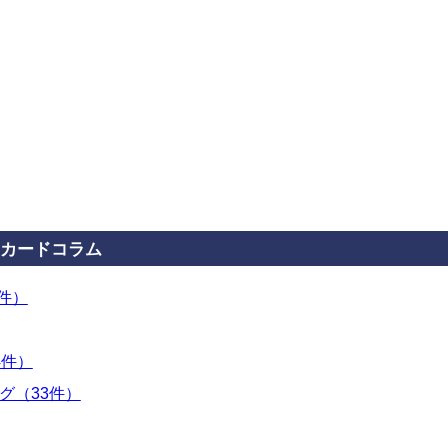
カードコラム
3件）
4件）
グ（33件）