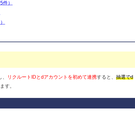
5件）
）
件）
し、
リクルートIDとdアカウントを初めて連携
すると、
抽選でd
ます。