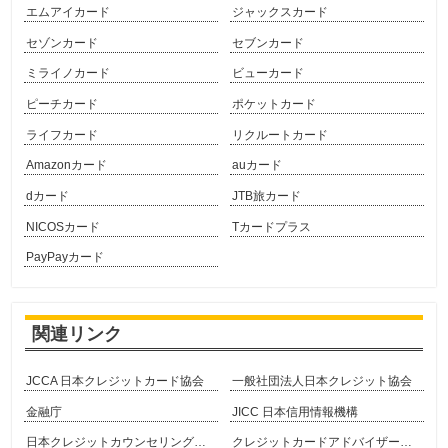
エムアイカード
ジャックスカード
セゾンカード
セブンカード
ミライノカード
ビューカード
ピーチカード
ポケットカード
ライフカード
リクルートカード
Amazonカード
auカード
dカード
JTB旅カード
NICOSカード
Tカードプラス
PayPayカード
関連リンク
JCCA 日本クレジットカード協会
一般社団法人日本クレジット協会
金融庁
JICC 日本信用情報機構
日本クレジットカウンセリング協会
クレジットカードアドバイザー協会