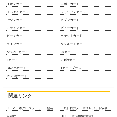
イオンカード
エポスカード
エムアイカード
ジャックスカード
セゾンカード
セブンカード
ミライノカード
ビューカード
ピーチカード
ポケットカード
ライフカード
リクルートカード
Amazonカード
auカード
dカード
JTB旅カード
NICOSカード
Tカードプラス
PayPayカード
関連リンク
JCCA 日本クレジットカード協会
一般社団法人日本クレジット協会
金融庁
JICC 日本信用情報機構