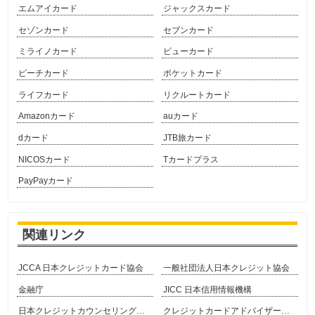
エムアイカード
ジャックスカード
セゾンカード
セブンカード
ミライノカード
ビューカード
ピーチカード
ポケットカード
ライフカード
リクルートカード
Amazonカード
auカード
dカード
JTB旅カード
NICOSカード
Tカードプラス
PayPayカード
関連リンク
JCCA 日本クレジットカード協会
一般社団法人日本クレジット協会
金融庁
JICC 日本信用情報機構
日本クレジットカウンセリング協会
クレジットカードアドバイザー協会