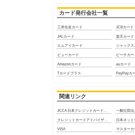
カード発行会社一覧
三井住友カード
JCBカード
JALカード
楽天カード
エムアイカード
ジャックス
ビューカード
ピーチカー
Amazonカード
auカード
Tカードプラス
PayPayカ
関連リンク
JCCA 日本クレジットカード協会
クレジットカードアドバイザー協会
VISA
マスターカ