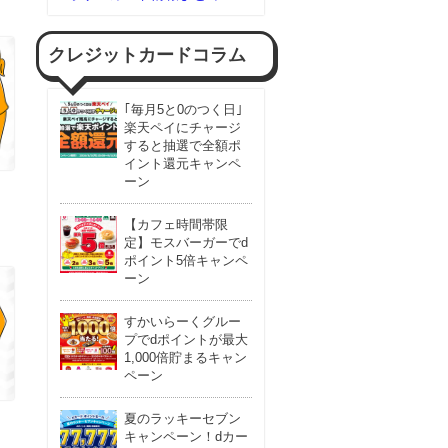
クレジットカードコラム
｢毎月5と0のつく日｣
楽天ペイにチャージ
すると抽選で全額ポ
イント還元キャンペ
ーン
【カフェ時間帯限
定】モスバーガーでd
ポイント5倍キャンペ
ーン
すかいらーくグルー
プでdポイントが最大
1,000倍貯まるキャン
ペーン
夏のラッキーセブン
キャンペーン！dカー