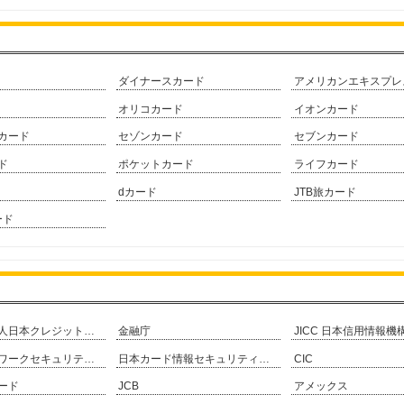
ダイナースカード
アメリカンエキスプレ
オリコカード
イオンカード
カード
セゾンカード
セブンカード
ド
ポケットカード
ライフカード
dカード
JTB旅カード
ード
一般社団法人日本クレジット協会
金融庁
JICC 日本信用情報機
日本ネットワークセキュリティ協会
日本カード情報セキュリティ協議会
CIC
ード
JCB
アメックス