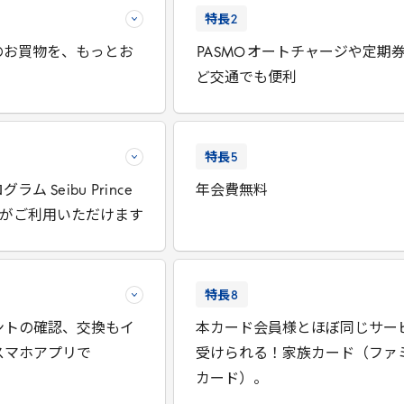
特長
2
のお買物を、もっとお
PASMO
オートチャージや定期
ど交通でも便利
特長
5
ログラム
Seibu
Prince
年会費無料
がご利用いただけます
特長
8
ントの確認、交換もイ
本カード会員様とほぼ同じサー
スマホアプリで
受けられる！家族カード（ファ
カード）。