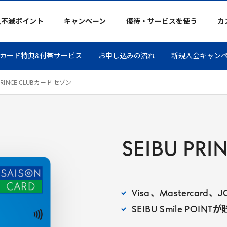
久不滅ポイント
キャンペーン
優待・サービスを使う
カ
カード特典&付帯サービス
お申し込みの流れ
新規入会キャン
RINCE
CLUB
カード セゾン
SEIBU
PRI
Visa
、
Mastercard
、
J
SEIBU
Smile
POINT
が