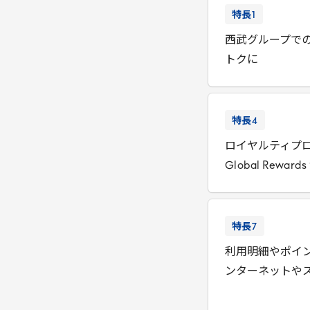
特長
1
西武グループで
トクに
特長
4
ロイヤルティプ
Global
Rewards
特長
7
利用明細やポイ
ンターネットや