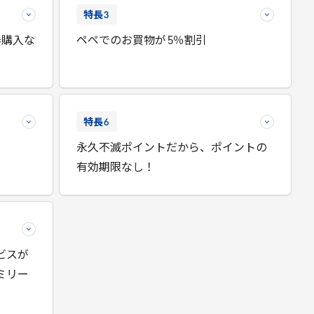
特長
3
券購入な
ペペでのお買物が
5
％割引
特長
6
永久不滅ポイントだから、ポイントの
有効期限なし！
ビスが
ミリー