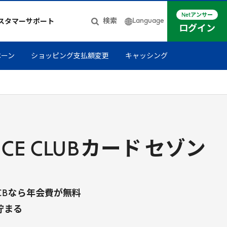
Netアンサー
Language
検索
スタマーサポート
ログイン
日本語
ペーン
ショッピング支払額変更
キャッシング
簡体中文
English
NCE
CLUB
カード セゾン
CB
なら年会費が無料
貯まる