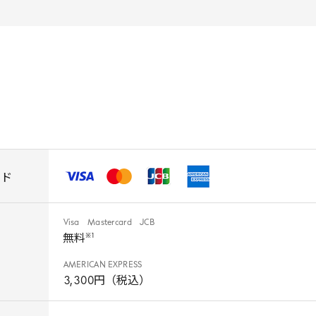
ンド
Visa
Mastercard
JCB
※
1
無料
AMERICAN
EXPRESS
3
,
300
円（税込）