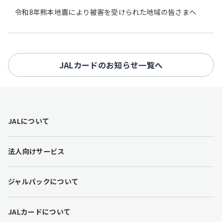
令和8年熊本地震により被害を受けられた地域の皆さまへ
JALカードのお知らせ一覧へ
F
JALについて
o
o
t
法人向けサービス
e
r
l
ジャルパックについて
i
n
k
JALカードについて
s