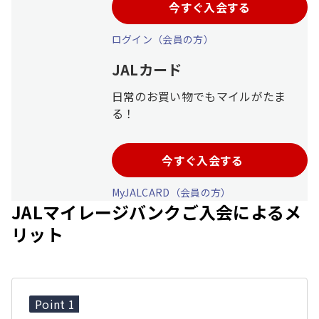
今すぐ入会する
JALグループを装った不審メール・不審電話・偽サイト
にご注意ください
ログイン（会員の方）
JALカード
日常のお買い物でもマイルがたま
る！
今すぐ入会する
MyJALCARD（会員の方）
JALマイレージバンクご入会によるメ
リット
Point 1