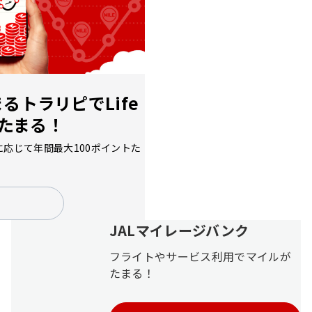
JALグループを装った不審メール・不審電話・偽サイト
にご注意ください
令和8年熊本地震に伴う航空券の取り扱い、臨時便、寄
付の受け付けについて
ち
まるトラリピで
Life
台風13号の影響による運航情報ならびに航空券取り扱い
について（国内線）
もたまる！
台風13号の影響による那覇空港での空席待ち・当日アッ
に応じて年間最大100ポイントた
プグレード中止について（国内線）
羽田空港国内線「北側サテライト」利用開始（2026年9
月1日予定）および手荷物お預け締切時刻の厳格化
（2026年9月1日〜）について
JALマイレージバンク
会員ログインにお困りのお客さまへ
フライトやサービス利用でマイルが
モバイルバッテリーの機内持ち込み個数および充電に関
たまる！
するルール変更についてのお願い（2026年4月24日以
降）