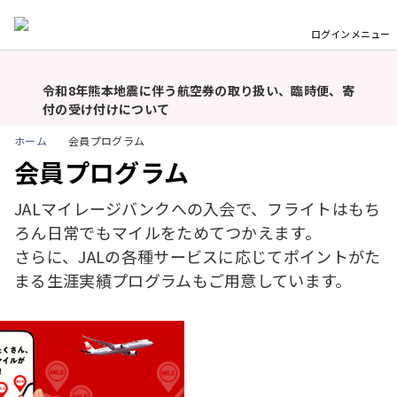
ログイン
メニュー
JALグループを装った不審メール・不審電話・偽サイト
にご注意ください
重
要
令和8年熊本地震に伴う航空券の取り扱い、臨時便、寄
な
付の受け付けについて
お
ホーム
台風13号の影響による運航情報ならびに航空券取り扱い
会員プログラム
知
について（国内線）
会員プログラム
ら
せ
台風13号の影響による那覇空港での空席待ち・当日アッ
JALマイレージバンクへの入会で、フライトはもち
プグレード中止について（国内線）
ろん日常でもマイルをためてつかえます。
羽田空港国内線「北側サテライト」利用開始（2026年9
さらに、JALの各種サービスに応じてポイントがた
月1日予定）および手荷物お預け締切時刻の厳格化
まる生涯実績プログラムもご用意しています。
（2026年9月1日〜）について
会員ログインにお困りのお客さまへ
モバイルバッテリーの機内持ち込み個数および充電に関
するルール変更についてのお願い（2026年4月24日以
降）